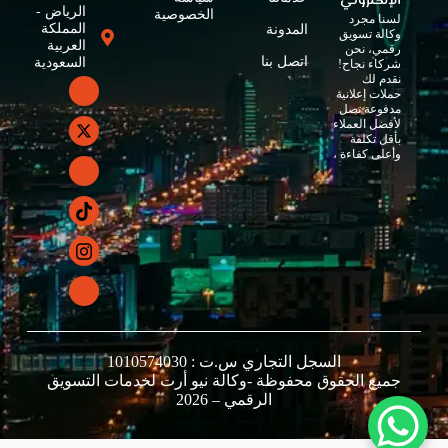
الإلكتروني
الرياض -
الخصوصية
لسنا مجرد
المملكة
المدونة
وكالة تسويق
العربية
رقمي، نحن
اتصل بنا
السعودية
شركاء نجاح!
نقدم لك
حملات إعلانية
مدفوعة تصل
لأفضل العملاء
بأقل تكلفة
وأعلى كفاءة ،
السجل التجاري س.ت : 1010574030
جميع الحقوق محفوظة -وكالة نيو أرت لخدمات التسويق
الرقمي – 2026