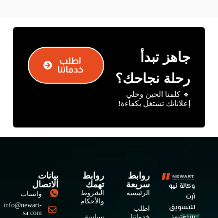
جاهز تبدأ
اطلب
خدماتنا
رحلة نجاحك؟
🔹 كلمنا الحين وخلي
إعلاناتك تشتغل بكفاءة!
روابط
روابط
بيانات
سريعة
تهمك
الاتصال
وكالة نيو
الرئيسية
الشروط
واتساب
أرت
والأحكام
info@newart-
للتسويق
اطلب
sa.com
خدماتنا
سياسة