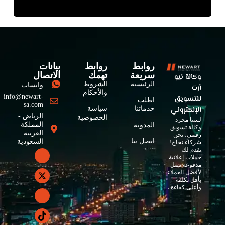
روابط
روابط
بيانات
سريعة
تهمك
الاتصال
وكالة نيو
الرئيسية
الشروط
واتساب
أرت
والأحكام
info@newart-
للتسويق
اطلب
sa.com
الإلكتروني
خدماتنا
سياسة
الرياض -
الخصوصية
لسنا مجرد
المملكة
المدونة
وكالة تسويق
العربية
رقمي، نحن
اتصل بنا
السعودية
شركاء نجاح!
نقدم لك
حملات إعلانية
مدفوعة تصل
لأفضل العملاء
بأقل تكلفة
وأعلى كفاءة ،